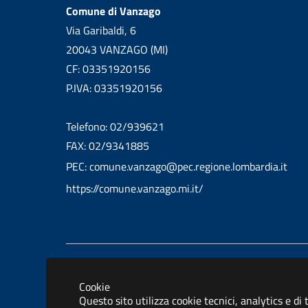
Comune di Vanzago
Via Garibaldi, 6
20043 VANZAGO (MI)
CF: 03351920156
P.IVA: 03351920156
Telefono: 02/939621
FAX: 02/9341885
PEC: comune.vanzago@pec.regione.lombardia.it
https://comune.vanzago.mi.it/
Informativa privacy
Dichiarazione 
Cookie
Questo sito utilizza cookie tecnici, analytics e di