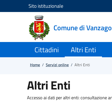
Sito istituzionale
Salta e vai al contenuto
Salta e vai al footer
Comune di Vanzago
Cittadini
Altri Enti
Home
/
Servizi online
/
Altri Enti
Altri Enti
Accesso ai dati per altri enti: consultazione a