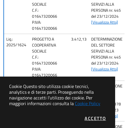
SOCIALE
SERVIZI ALLA
C.F.:
PERSONA nr. 445
01647320066
del 23/12/2024
P.IVA:
[Visualizza Atto]
01647320066
Liq.:
PROGETTO A
3.412,13
DETERMINAZIONE
2025/1624
COOPERATIVA
DEL SETTORE
SOCIALE
SERVIZI ALLA
C.F.:
PERSONA nr. 445
01647320066
del 23/12/2024
P.IVA:
[Visualizza Atto]
01647320066
Cookie
Questo sito utilizza cookie tecnici,
Liq.:
M.C.
5.196,00
DETERMINAZIONE
analytics e di terze parti. Proseguendo nella
2025/1604
DEL SETTORE
navigazione accetti l'utilizzo dei cookie. Per
SERVIZI ALLA
maggiori informazioni consulta la
Cookie Policy
PERSONA nr. 378
del 07/12/2023
[Visualizza Atto]
I COOKIE
ACCETTO
Liq.:
CITTA'
1.412,25
DETERMINAZIONE