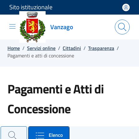
Sito istituzionale
Salta e vai al contenuto
Salta e vai al footer
Vanzago
Home
/
Servizi online
/
Cittadini
/
Trasparenza
/
Pagamenti e atti di concessione
Pagamenti e Atti di
Concessione
Cerca un atto e consulta il dettaglio
Elenco