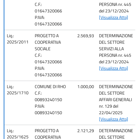
C.F.:
PERSONA nr. 445
01647320066
del 23/12/2024
P.IVA:
[Visualizza Atto]
01647320066
Liq.:
PROGETTO A
2.569,93
DETERMINAZIONE
2025/2011
COOPERATIVA
DEL SETTORE
SOCIALE
SERVIZI ALLA
C.F.:
PERSONA nr. 445
01647320066
del 23/12/2024
P.IVA:
[Visualizza Atto]
01647320066
Liq.:
COMUNE DI RHO
1.000,00
DETERMINAZIONE
2025/1710
C.F.:
DEL SETTORE
00893240150
AFFARI GENERALI
P.IVA:
nr. 129 del
00893240150
22/04/2025
[Visualizza Atto]
Liq.:
PROGETTO A
2.121,29
DETERMINAZIONE
2025/1625
COOPERATIVA
DEL SETTORE